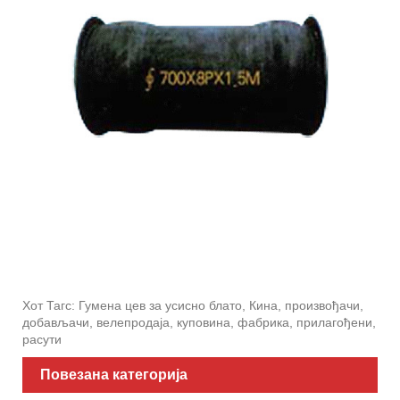
Хот Тагс: Гумена цев за усисно блато, Кина, произвођачи,
добављачи, велепродаја, куповина, фабрика, прилагођени,
расути
Повезана категорија