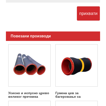
прихвати
Повезани производи
Усисно и испусно црево
Гумена цев за
великог пречника
багеровање са
прирубницом