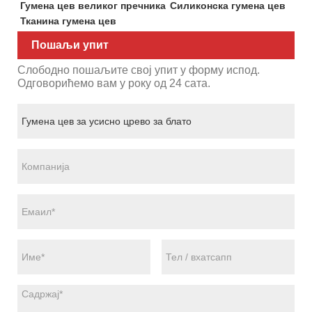
Гумена цев великог пречника
Силиконска гумена цев
Тканина гумена цев
Пошаљи упит
Слободно пошаљите свој упит у форму испод.
Одговорићемо вам у року од 24 сата.