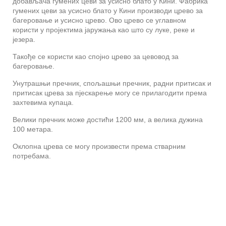
добављача гумених цеви за усисно блато у Кини. Фабрика
гумених цеви за усисно блато у Кини производи црево за
багеровање и усисно црево. Ово црево се углавном
користи у пројектима јаружања као што су луке, реке и
језера.
Такође се користи као спојно црево за цевовод за
багеровање.
Унутрашњи пречник, спољашњи пречник, радни притисак и
притисак црева за пјескарење могу се прилагодити према
захтевима купаца.
Велики пречник може достићи 1200 мм, а велика дужина
100 метара.
Оклопна црева се могу произвести према стварним
потребама.