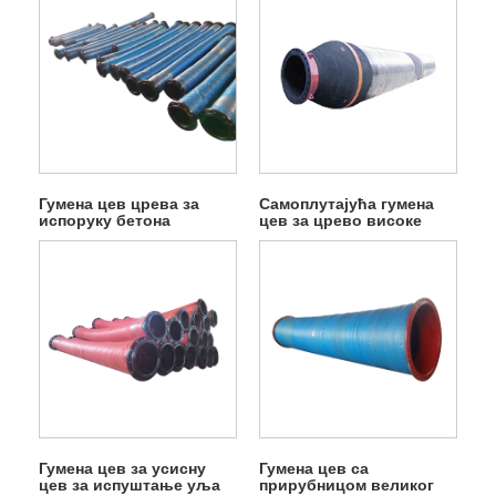
Гумена цев црева за
Самоплутајућа гумена
испоруку бетона
цев за црево високе
отпорности
Гумена цев за усисну
Гумена цев са
цев за испуштање уља
прирубницом великог