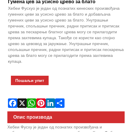
Fac
X
Wha
Pint
Link
Sha
Гумена цев за усисно црево за блато
Хебеи Фусхуо је један од познатих кинеских произвођача
гумених цеви за усисно црево за блато и добављача
гумених цеви за усисно црево за блато. Унутрашњи
пречник, спољашњи пречник, радни притисак и притисак
црева за пескарење блатног црева могу се прилагодити
према захтевима купаца. Такође се користи као спојно
црево за цевовод за јаружање. Унутрашњи пречник,
спољашњи пречник, радни притисак и притисак пескарења
црева за блато могу се прилагодити према захтевима
купаца.
Пошаљи упит
Опис производа
Хебеи Фусху је један од познатих произвођача и