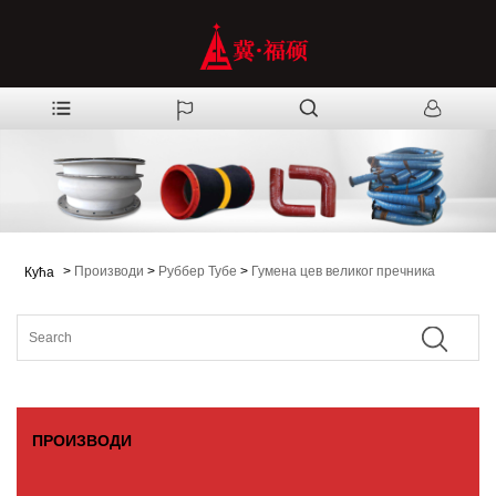
>
Производи
>
Руббер Тубе
>
Гумена цев великог пречника
Кућа
ПРОИЗВОДИ