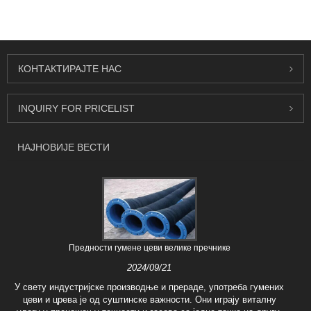
пречника
КОНТАКТИРАЈТЕ НАС
INQUIRY FOR PRICELIST
НАЈНОВИЈЕ ВЕСТИ
Предности гумене цеви велике пречнике
2024/09/21
У свету индустријске производње и прераде, употреба гумених
цеви и црева је од суштинске важности. Они играју виталну