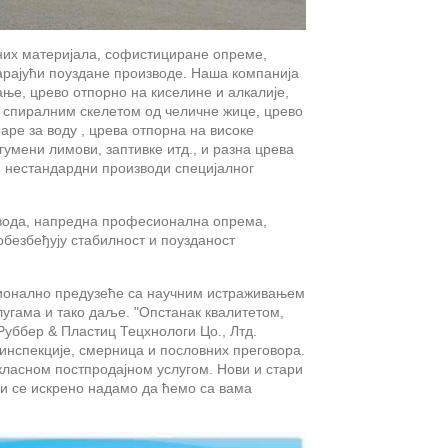
них материјала, софистициране опреме,
арајући поуздане производе. Наша компанија
ање, црево отпорно на киселине и алкалије,
а спиралним скелетом од челичне жице, црево
аре за воду , црева отпорна на високе
гумени лимови, заптивке итд., и разна црева
и нестандардни производи специјалног
извода, напредна професионална опрема,
безбеђују стабилност и поузданост
ионално предузеће са научним истраживањем
угама и тако даље. "Опстанак квалитетом,
Руббер & Пластиц Тецхнологи Цо., Лтд.
инспекције, смерница и пословних преговора.
ласном постпродајном услугом. Нови и стари
ми се искрено надамо да ћемо са вама