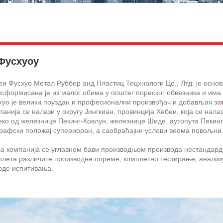
Фусхуоу
и Фусхуо Метал Руббер анд Пластиц Тецхнологи Цо., Лтд. је основ
сформисана је из малог обима у општег пореског обвезника и има 
хуо је велики поуздан и професионални произвођач и добављач за
анија се налази у округу Јингкиан, провинција Хебеи, која се нал
ко од железнице Пекинг-Ковлун, железнице Шиде, аутопута Пекинг-
графски положај супериоран, а саобраћајни услови веома повољни
а компанија се углавном бави производњом производа нестандардн
плета различите производне опреме, комплетно тестирање, анализу
оде испитивања.