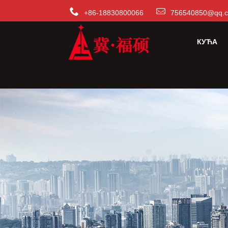
+86-18830800066
756540850@qq.
КУЋА