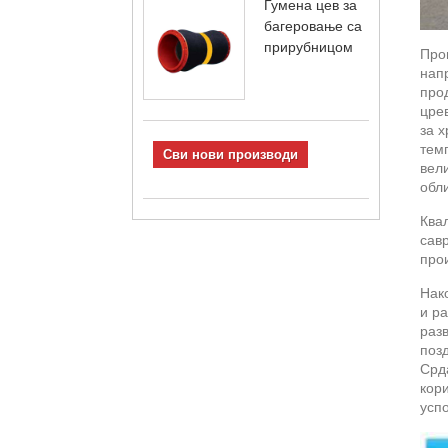
Гумена цев за
багеровање са
прирубницом
Про
нап
прод
црев
за х
темп
Сви нови производи
вел
обли
Ква
сав
про
Нак
и ра
разв
поз
Срд
кор
успо