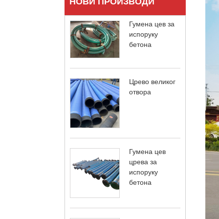
НОВИ ПРОИЗВОДИ
Гумена цев за
испоруку
бетона
Црево великог
отвора
Гумена цев
црева за
испоруку
бетона