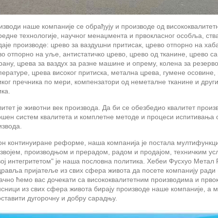
изводи наше компаније се обрађују и производе од висококвалитет
редне технологије, научног менаџмента и првокласног особља, ств
аје производе: црево за ваздушни притисак, црево отпорно на хаб
о отпорно на уље, антистатичко црево, црево од тканине, црево с
рану, црева за ваздух за разне машине и опрему, колена за резерво
ературе, црева високог притиска, метална црева, гумене осовине, 
иког пречника по мери, компензатори од неметалне тканине и друг
ка.
литет је животни век производа. Да би се обезбедио квалитет про
ршен систем квалитета и комплетне методе и процеси испитивања о
извода.
он континуиране реформе, наша компанија је постала мултифункц
звојем, производњом и прерадом, радом и продајом, техничким усл
ој интегритетом" је наша пословна политика. Хебеи Фусхуо Метал 
дравља пријатеље из свих сфера живота да посете компанију ради 
ачно ћемо вас дочекати са висококвалитетним производима и првок
исници из свих сфера живота бирају производе наше компаније, а 
ставити дугорочну и добру сарадњу.