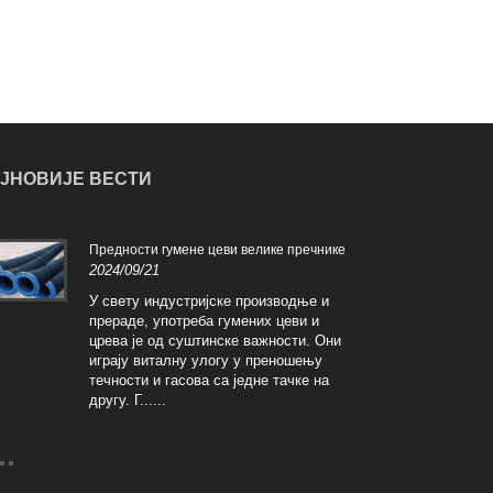
ЈНОВИЈЕ ВЕСТИ
Предности гумене цеви велике пречнике
Кара
2024/09/21
преч
2024
У свету индустријске производње и
прераде, употреба гумених цеви и
Гумена црева великог
црева је од суштинске важности. Они
карактеристике које 
играју виталну улогу у преношењу
различите индустриј
течности и гасова са једне тачке на
издрже високе притиск
другу. Г......