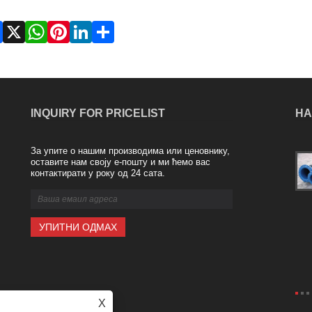
Facebook
X
WhatsApp
Pinterest
LinkedIn
Share
INQUIRY FOR PRICELIST
НА
За упите о нашим производима или ценовнику,
Предности гумене меке везе
оставите нам своју е-пошту и ми ћемо вас
2024/02/20
контактирати у року од 24 сата.
Гумена мекана веза, позната и као
гумени флексибилни спојеви, је тип
споја који је направљен од гуме и
користи се за повезивање две цеви
или компоненте заједно. Ови спојеви
су диза......
X