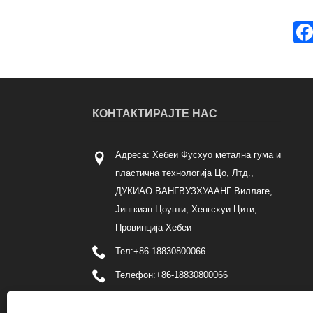
КОНТАКТИРАЈТЕ НАС
Адреса: Хебеи Фусхуо метална гума и
пластична технологија Цо, Лтд.,
ДУКИАО ВАНГВУЗХУААНГ Виллаге,
Јингкиан Цоунти, Хенгсхуи Цити,
Провинција Хебеи
Тел:
+86-18830800066
Телефон:
+86-18830800066
Емаил:
756540850@qq.com