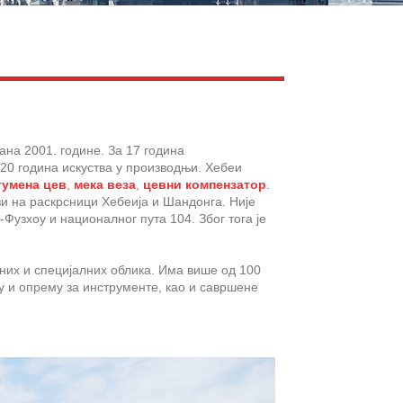
Live
ана 2001. године. За 17 година
20 година искуства у производњи. Хебеи
гумена цев
,
мека веза
,
цевни компензатор
.
ази на раскрсници Хебеија и Шандонга. Није
Фузхоу и националног пута 104. Због тога је
.
их и специјалних облика. Има више од 100
 и опрему за инструменте, као и савршене