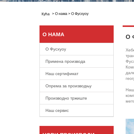
>
О нама
>
О Фусхуоу
Кућа
О НАМА
О 
О Фусхуоу
Хебе
тран
Примена производа
Фус
Комп
дале
Наш сертификат
гео
Опрема за производњу
Наш
ком
Производно тржиште
мет
Наш сервис