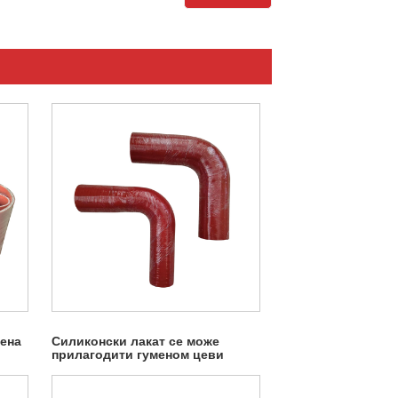
мена
Силиконски лакат се може
прилагодити гуменом цеви