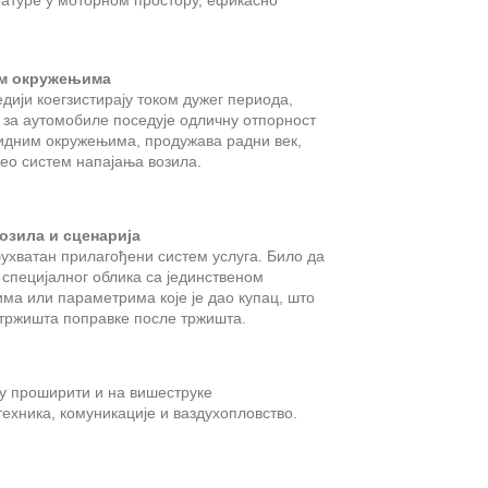
атуре у моторном простору, ефикасно
им окружењима
дији коегзистирају током дужег периода,
 за аутомобиле поседује одличну отпорност
уидним окружењима, продужава радни век,
цео систем напајања возила.
зила и сценарија
ухватан прилагођени систем услуга. Било да
специјалног облика са јединственом
ма или параметрима које је дао купац, што
тржишта поправке после тржишта.
у проширити и на вишеструке
ехника, комуникације и ваздухопловство.