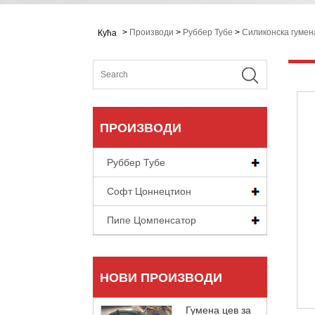
>
Производи
>
Руббер Тубе
>
Силиконска гумен
Кућа
ПРОИЗВОДИ
Руббер Тубе
Софт Цоннецтион
Пипе Цомпенсатор
НОВИ ПРОИЗВОДИ
Гумена цев за