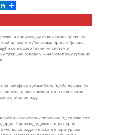
развој и производњу силиконских црева за
ексибилним могућностима прилагођавања,
јући се на зрео технички систем и
ну тржишну основу у кинеском пољу гумених
та.
 за напајање аутомобила, турбо пуњачи су
 система, а висококвалитетна силиконска
ихов стабилан рад.
од висококвалитетних сировина од силиконске
ндарде. Производ одржава структурну
 Било да се ради о нискотемпературном