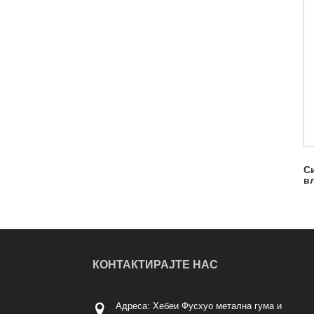
Си
в
КОНТАКТИРАЈТЕ НАС
Адреса: Хебеи Фусхуо метална гума и