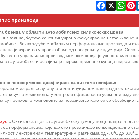
Опис производа
га бренда у области аутомобилских силиконских црева
 низ година, Фусхуо се континуирано фокусирао на истраживање и 
омобиле. Захваљујући стабилним перформансама производа и фл
епено је израстао у произвођача од поверења у индустрији. Ослања
обухватно управљање производњом, компанија је успоставила снаж
ва за аутомобиле и освојила је широко признање купаца широм све
овне перформансе дизајниране за системе напајања
убрзањем изградње аутопута и континуираном надоградњом система
али кључна компонента у контроли ефикасности усисног и издувног
ва су неопходне компоненте за повезивање како би се обезбедио њ
хуо
'с Силиконска цев за аутомобилску гумену цев је направљена 
е, са перформансама које далеко превазилазе конвенционалне ста
билност у екстремним температурним разликама од -70℃ до 300℃.