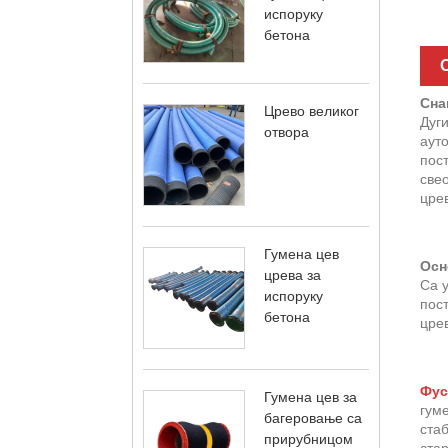
испоруку
бетона
Сна
Црево великог
Дуги
отвора
аут
пост
све
цре
Гумена цев
Осн
црева за
Са 
испоруку
пост
бетона
цре
Фус
Гумена цев за
гум
багеровање са
ста
прирубницом