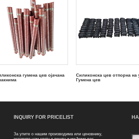
ликонска гумена цев ојачана
Силиконска цев отпорна на
лакнима
Гумена цев
INQUIRY FOR PRICELIST
НА
За упите о нашим производима или ценовнику,
Предности гумене меке везе
оставите нам своју е-пошту и ми ћемо вас