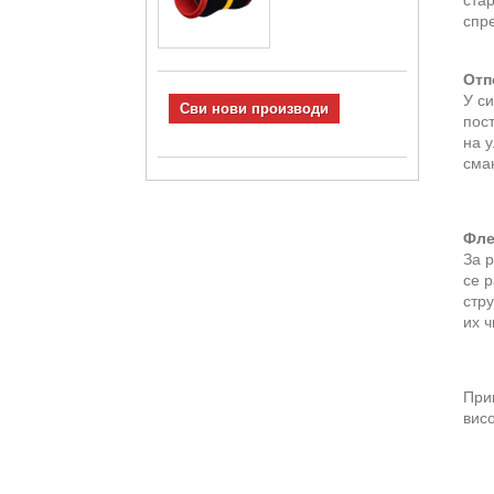
ста
спр
Отп
У си
Сви нови производи
пост
на 
смањ
Фле
За 
се 
стру
их 
При
висо