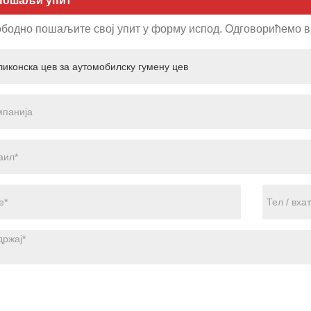
Пошаљи упит
бодно пошаљите свој упит у форму испод. Одговорићемо вам