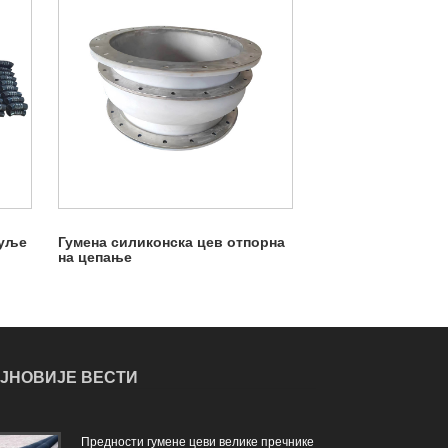
 уље
Гумена силиконска цев отпорна
на цепање
ЈНОВИЈЕ ВЕСТИ
Предности гумене цеви велике пречнике
Кара