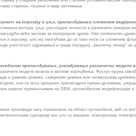
ртовању у хладним регионима или сталним условима високе темпер
ечава старење, пуцање и квар заптивања.
орност на корозију и уље, прилагођавање сложеним медијск
стемима мотора, уља, расхладне течности и различити хемијски ме
ављајући веће захтеве за материјале црева. Ово силиконско црево
уље и корозију, што му омогућава да се лако носи са сложеним фл
ује учесталост одржавања и гради поуздану „заштитну линију“ за 
ксибилно прилагођавање, усклађивање различитих модела во
различите моделе возила и захтеве коришћења, Фусхуо пружа свеоб
ради о равним цевима, савијеним цевима или силиконским цревима 
ктуром, они се могу прецизно прилагодити према цртежима, узорци
чини широко применљивим на ОЕМ, аутомобилске модификације и 
мене производа нису ограничене на област аутомобила, већ се мог
котехнолошке сценарије као што су машине, електроника, електрот