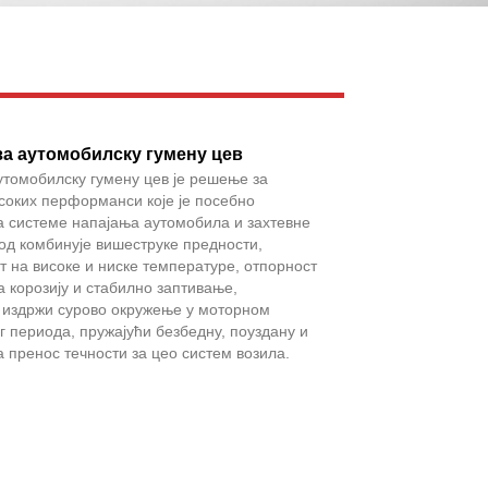
Live
Facebook
X
WhatsApp
Pinterest
LinkedIn
Share
за аутомобилску гумену цев
утомобилску гумену цев је решење за
соких перформанси које је посебно
а системе напајања аутомобила и захтевне
од комбинује вишеструке предности,
т на високе и ниске температуре, отпорност
а корозију и стабилно заптивање,
а издржи сурово окружење у моторном
г периода, пружајући безбедну, поуздану и
 пренос течности за цео систем возила.