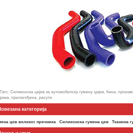
Тагс: Силиконска цијев за аутомобилску гумену цијев, Кина, произ
рика, прилагођена, расути
Повезана категорија
мена цев великог пречника
Силиконска гумена цев
Тканина г