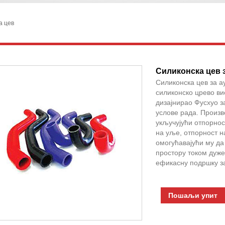
а цев
Силиконска цев 
Силиконска цев за а
силиконско црево ви
дизајнирао Фусхуо з
услове рада. Произв
укључујући отпорнос
на уље, отпорност н
омогућавајући му д
простору током дуже
ефикасну подршку за
Пошаљи упит