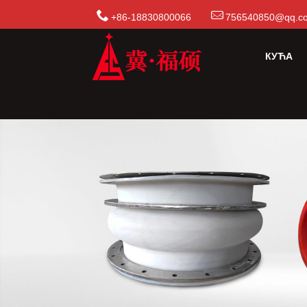
+86-18830800066
756540850@qq.c
КУЋА