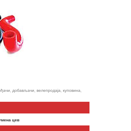
вођачи, добављачи, велепродаја, куповина,
умена цев