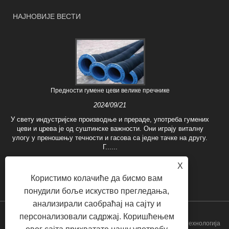
НАЈНОВИЈЕ ВЕСТИ
Предности гумене цеви велике пречнике
2024/09/21
У свету индустријске производње и прераде, употреба гумених
цеви и црева је од суштинске важности. Они играју виталну
улогу у преношењу течности и гасова са једне тачке на другу.
Г......
X
Користимо колачиће да бисмо вам
понудили боље искуство прегледања,
анализирали саобраћај на сајту и
персонализовали садржај. Коришћењем
Цопиригхт © 2022 Хебеи Фусхуо метална гумена пластична технологија