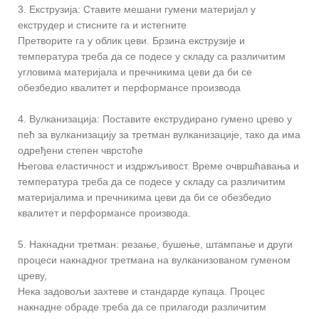
3. Екструзија: Ставите мешани гумени материјал у
екструдер и стисните га и истегните
Претворите га у облик цеви. Брзина екструзије и
температура треба да се подесе у складу са различитим
угловима материјала и пречникима цеви да би се
обезбедио квалитет и перформансе производа
4. Вулканизација: Поставите екструдирано гумено црево у
пећ за вулканизацију за третман вулканизације, тако да има
одређени степен чврстоће
Његова еластичност и издржљивост. Време очвршћавања и
температура треба да се подесе у складу са различитим
материјалима и пречникима цеви да би се обезбедио
квалитет и перформансе производа.
5. Накнадни третман: резање, бушење, штампање и други
процеси накнадног третмана на вулканизованом гуменом
цреву,
Нека задовољи захтеве и стандарде купаца. Процес
накнадне обраде треба да се прилагоди различитим