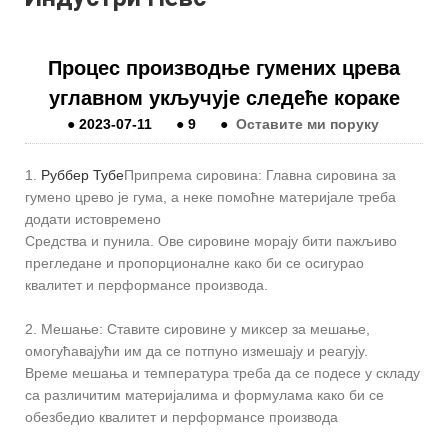
Процес производње гумених црева
углавном укључује следеће кораке
●
2023-07-11
●
9
●
Оставите ми поруку
1.
Руббер Тубе
Припрема сировина: Главна сировина за
гумено црево је гума, а неке помоћне материјале треба
додати истовремено
Средства и пунила. Ове сировине морају бити пажљиво
прегледане и пропорционалне како би се осигурао
квалитет и перформансе производа.
2. Мешање: Ставите сировине у миксер за мешање,
омогућавајући им да се потпуно измешају и реагују.
Време мешања и температура треба да се подесе у складу
са различитим материјалима и формулама како би се
обезбедио квалитет и перформансе производа