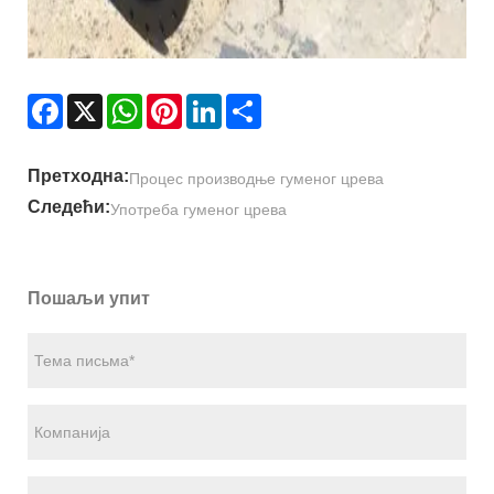
Facebook
X
WhatsApp
Pinterest
LinkedIn
Share
Претходна:
Процес производње гуменог црева
Следећи:
Употреба гуменог црева
Пошаљи упит